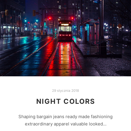
29 stycznia 2018
NIGHT COLORS
Shaping bargain jeans ready made fashioning
extraordinary apparel valuable looked…