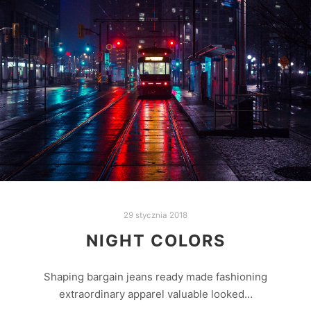
29 stycznia 2018
NIGHT COLORS
Shaping bargain jeans ready made fashioning
extraordinary apparel valuable looked…